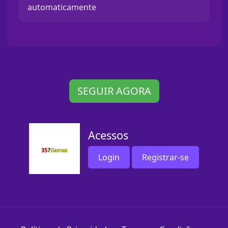
automaticamente
SEGUIR AGORA
Acessos
Login
Registrar-se