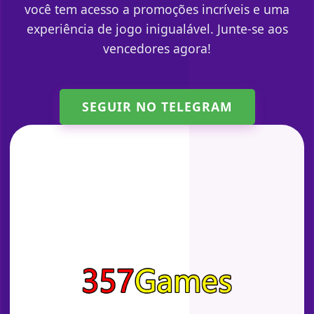
você tem acesso a promoções incríveis e uma
experiência de jogo inigualável. Junte-se aos
vencedores agora!
SEGUIR NO TELEGRAM