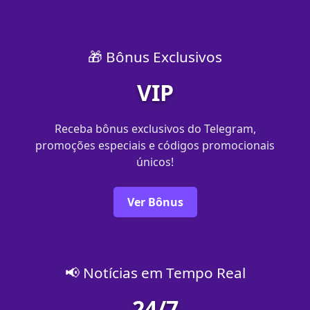
🎁 Bônus Exclusivos
VIP
Receba bônus exclusivos do Telegram,
promoções especiais e códigos promocionais
únicos!
Ver Bônus
📢 Notícias em Tempo Real
24/7