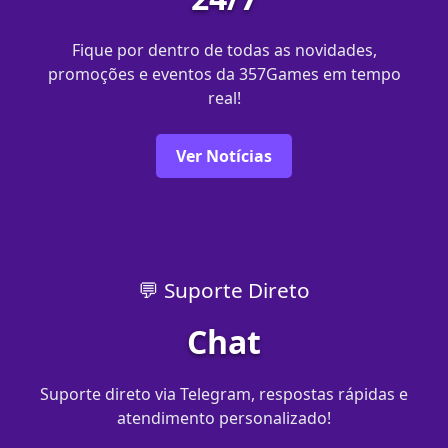
Fique por dentro de todas as novidades,
promoções e eventos da 357Games em tempo
real!
Ver Notícias
💬 Suporte Direto
Chat
Suporte direto via Telegram, respostas rápidas e
atendimento personalizado!