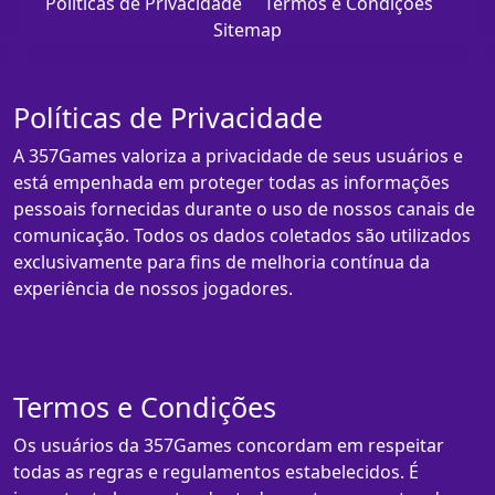
Políticas de Privacidade
Termos e Condições
Sitemap
Políticas de Privacidade
A 357Games valoriza a privacidade de seus usuários e
está empenhada em proteger todas as informações
pessoais fornecidas durante o uso de nossos canais de
comunicação. Todos os dados coletados são utilizados
exclusivamente para fins de melhoria contínua da
experiência de nossos jogadores.
Termos e Condições
Os usuários da 357Games concordam em respeitar
todas as regras e regulamentos estabelecidos. É