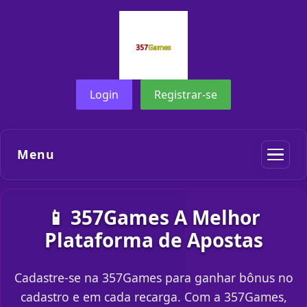
Login
Registrar-se
Menu
📱 357Games A Melhor
Plataforma de Apostas
Cadastre-se na 357Games para ganhar bônus no
cadastro e em cada recarga. Com a 357Games,