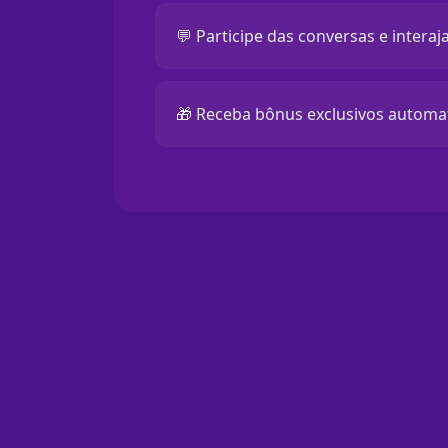
💬 Participe das conversas e interaj
🎁 Receba bônus exclusivos autom