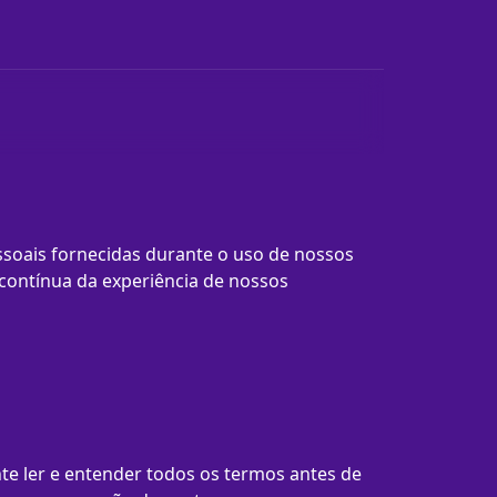
ssoais fornecidas durante o uso de nossos
 contínua da experiência de nossos
te ler e entender todos os termos antes de