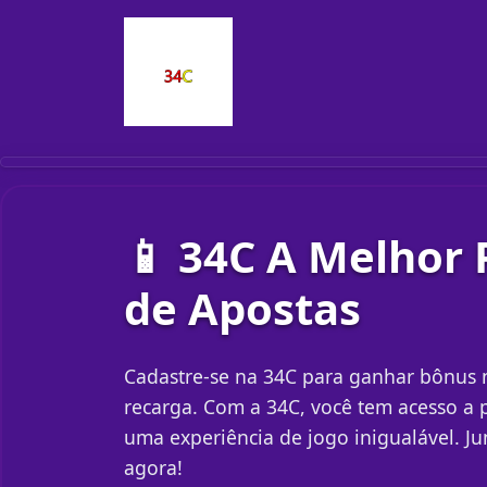
📱 34C A Melhor
de Apostas
Cadastre-se na 34C para ganhar bônus 
recarga. Com a 34C, você tem acesso a 
uma experiência de jogo inigualável. J
agora!