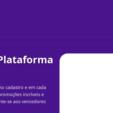
 Plataforma
no cadastro e em cada
promoções incríveis e
unte-se aos vencedores