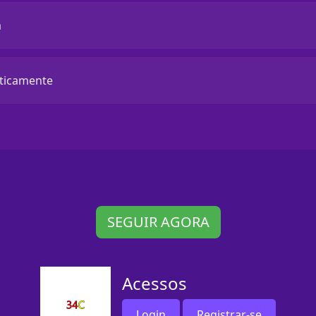
a
aticamente
SEGUIR AGORA
Acessos
Login
Registrar-se