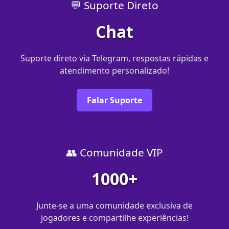
💬 Suporte Direto
Chat
Suporte direto via Telegram, respostas rápidas e
atendimento personalizado!
Falar Suporte
👥 Comunidade VIP
1000+
Junte-se a uma comunidade exclusiva de
jogadores e compartilhe experiências!