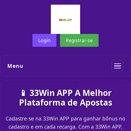
Login
Registrar-se
Menu
📱 33Win APP A Melhor
Plataforma de Apostas
Cadastre-se na 33Win APP para ganhar bônus no
cadastro e em cada recarga. Com a 33Win APP,