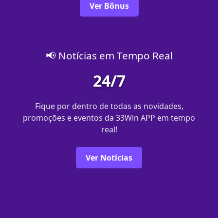
Ver Bônus
📢 Notícias em Tempo Real
24/7
Fique por dentro de todas as novidades,
promoções e eventos da 33Win APP em tempo
real!
Ver Notícias