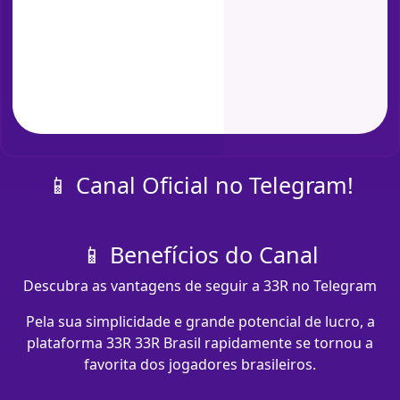
📱 Canal Oficial no Telegram!
📱 Benefícios do Canal
Descubra as vantagens de seguir a 33R no Telegram
Pela sua simplicidade e grande potencial de lucro, a
plataforma 33R 33R Brasil rapidamente se tornou a
favorita dos jogadores brasileiros.