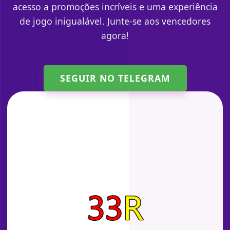
acesso a promoções incríveis e uma experiência
de jogo inigualável. Junte-se aos vencedores
agora!
SEGUIR NO TELEGRAM