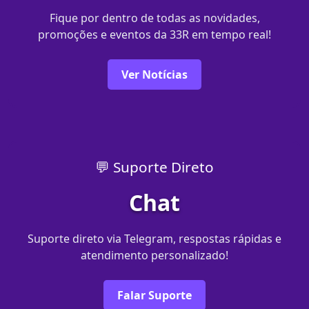
Fique por dentro de todas as novidades,
promoções e eventos da 33R em tempo real!
Ver Notícias
💬 Suporte Direto
Chat
Suporte direto via Telegram, respostas rápidas e
atendimento personalizado!
Falar Suporte