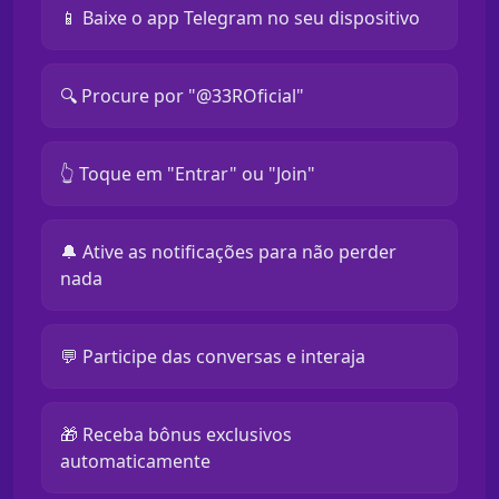
📱 Baixe o app Telegram no seu dispositivo
🔍 Procure por "@33ROficial"
👆 Toque em "Entrar" ou "Join"
🔔 Ative as notificações para não perder
nada
💬 Participe das conversas e interaja
🎁 Receba bônus exclusivos
automaticamente