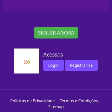
SEGUIR AGORA
Acessos
Login
Registrar-se
Políticas de Privacidade
Termos e Condições
Sitemap