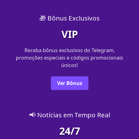
🎁 Bônus Exclusivos
VIP
Receba bônus exclusivos do Telegram,
promoções especiais e códigos promocionais
únicos!
Ver Bônus
📢 Notícias em Tempo Real
24/7