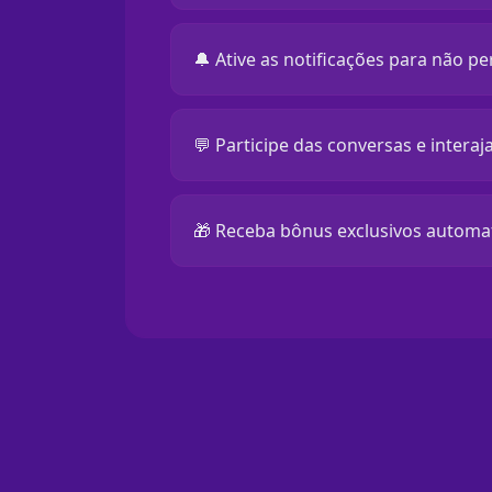
🔔 Ative as notificações para não p
💬 Participe das conversas e interaj
🎁 Receba bônus exclusivos autom