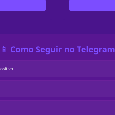
e
📱 Como Seguir no Telegram
ositivo