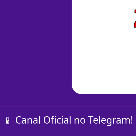
📱 Canal Oficial no Telegram!