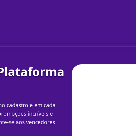
 Plataforma
no cadastro e em cada
promoções incríveis e
unte-se aos vencedores