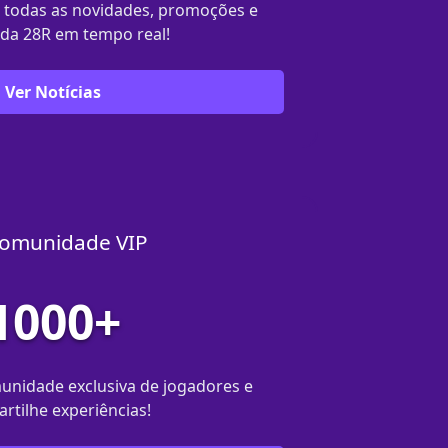
e todas as novidades, promoções e
 da 28R em tempo real!
Ver Notícias
Comunidade VIP
1000+
unidade exclusiva de jogadores e
rtilhe experiências!