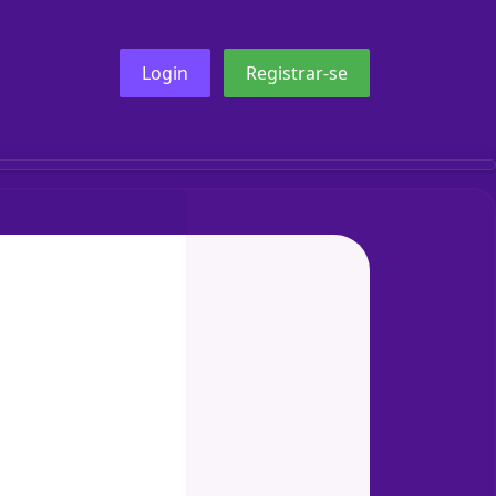
Login
Registrar-se