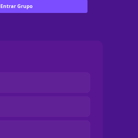
Entrar Grupo