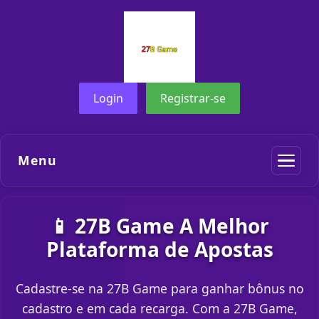
Login
Registrar-se
Menu
📱 27B Game A Melhor
Plataforma de Apostas
Cadastre-se na 27B Game para ganhar bônus no
cadastro e em cada recarga. Com a 27B Game,