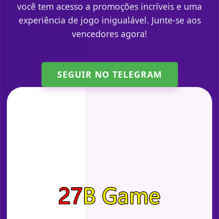
você tem acesso a promoções incríveis e uma
experiência de jogo inigualável. Junte-se aos
vencedores agora!
SEGUIR NO TELEGRAM