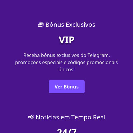
🎁 Bônus Exclusivos
VIP
Receba bônus exclusivos do Telegram,
promoções especiais e códigos promocionais
únicos!
Ver Bônus
📢 Notícias em Tempo Real
24/7