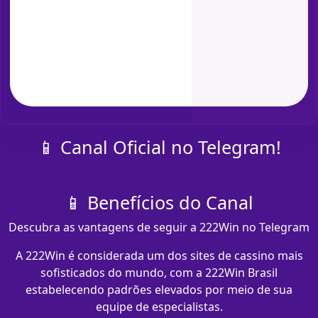
📱 Canal Oficial no Telegram!
📱 Benefícios do Canal
Descubra as vantagens de seguir a 222Win no Telegram
A 222Win é considerada um dos sites de cassino mais
sofisticados do mundo, com a 222Win Brasil
estabelecendo padrões elevados por meio de sua
equipe de especialistas.