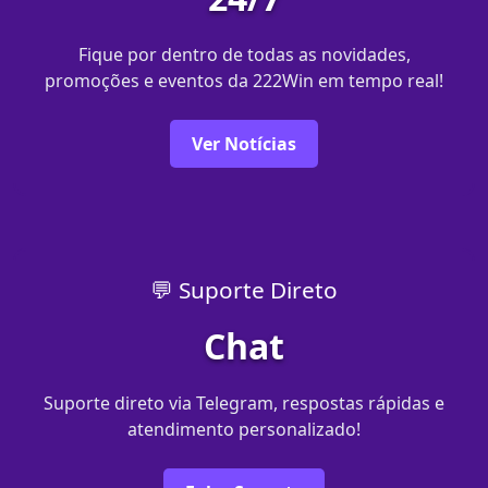
Fique por dentro de todas as novidades,
promoções e eventos da 222Win em tempo real!
Ver Notícias
💬 Suporte Direto
Chat
Suporte direto via Telegram, respostas rápidas e
atendimento personalizado!