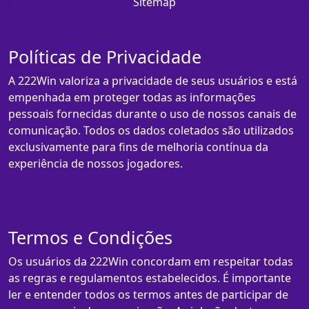
Sitemap
Políticas de Privacidade
A 222Win valoriza a privacidade de seus usuários e está
empenhada em proteger todas as informações
pessoais fornecidas durante o uso de nossos canais de
comunicação. Todos os dados coletados são utilizados
exclusivamente para fins de melhoria contínua da
experiência de nossos jogadores.
Termos e Condições
Os usuários da 222Win concordam em respeitar todas
as regras e regulamentos estabelecidos. É importante
ler e entender todos os termos antes de participar de