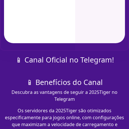
📱 Canal Oficial no Telegram!
📱 Benefícios do Canal
Descubra as vantagens de seguir a 2025Tiger no
Telegram
Os servidores da 2025Tiger são otimizados
especificamente para jogos online, com configurações
que maximizam a velocidade de carregamento e