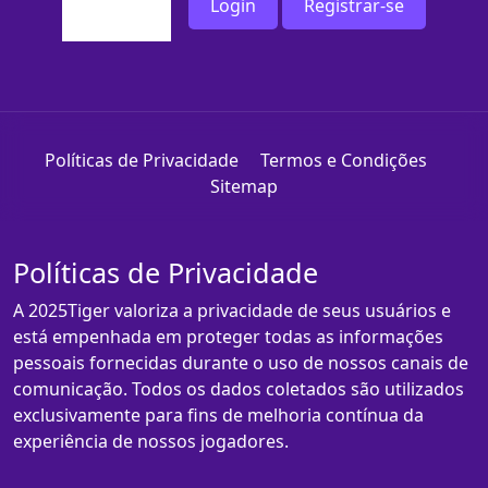
Login
Registrar-se
Políticas de Privacidade
Termos e Condições
Sitemap
Políticas de Privacidade
A 2025Tiger valoriza a privacidade de seus usuários e
está empenhada em proteger todas as informações
pessoais fornecidas durante o uso de nossos canais de
comunicação. Todos os dados coletados são utilizados
exclusivamente para fins de melhoria contínua da
experiência de nossos jogadores.