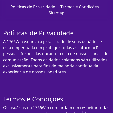
Políticas de Privacidade
Termos e Condições
Sitemap
Políticas de Privacidade
A 1766Win valoriza a privacidade de seus usuários e
está empenhada em proteger todas as informações
pessoais fornecidas durante o uso de nossos canais de
comunicação. Todos os dados coletados são utilizados
exclusivamente para fins de melhoria contínua da
experiência de nossos jogadores.
Termos e Condições
Os usuários da 1766Win concordam em respeitar todas