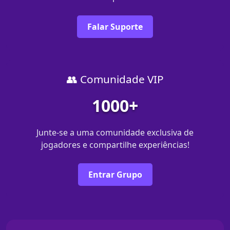
Falar Suporte
👥 Comunidade VIP
1000+
Junte-se a uma comunidade exclusiva de
jogadores e compartilhe experiências!
Entrar Grupo