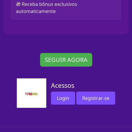
🎁 Receba bônus exclusivos
automaticamente
SEGUIR AGORA
Acessos
Login
Registrar-se