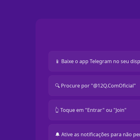
📱 Baixe o app Telegram no seu disp
🔍 Procure por "@12Q.ComOficial"
👆 Toque em "Entrar" ou "Join"
🔔 Ative as notificações para não p