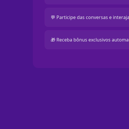
💬 Participe das conversas e interaj
🎁 Receba bônus exclusivos autom