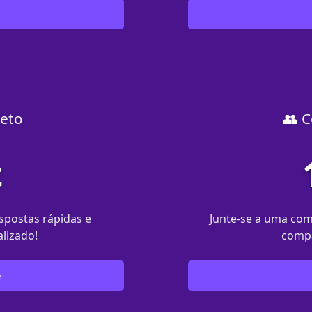
reto
👥 
t
espostas rápidas e
Junte-se a uma com
lizado!
compa
e