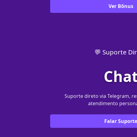
Ver Bônus
💬 Suporte Di
Cha
Suporte direto via Telegram, r
atendimento persona
Falar Suport