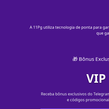
A 11Pg utiliza tecnologia de ponta para ga
que ga
🎁 Bônus Exclu
VIP
Receba bônus exclusivos do Telegra
e códigos promocionai