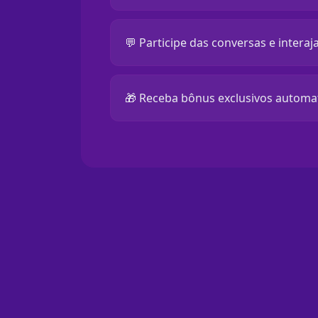
💬 Participe das conversas e interaj
🎁 Receba bônus exclusivos autom