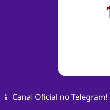
📱 Canal Oficial no Telegram!