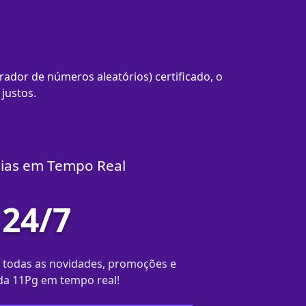
rador de números aleatórios) certificado, o
justos.
cias em Tempo Real
24/7
e todas as novidades, promoções e
da 11Pg em tempo real!