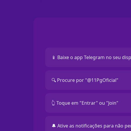
📱 Baixe o app Telegram no seu disp
🔍 Procure por "@11PgOficial"
👆 Toque em "Entrar" ou "Join"
🔔 Ative as notificações para não p