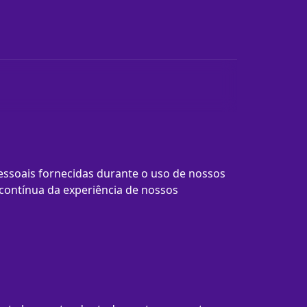
essoais fornecidas durante o uso de nossos
 contínua da experiência de nossos