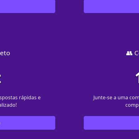
reto
👥 
t
espostas rápidas e
Junte-se a uma com
lizado!
compa
e