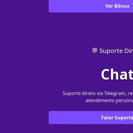
Ver Bônus
💬 Suporte Di
Cha
Suporte direto via Telegram, r
atendimento persona
Falar Suport