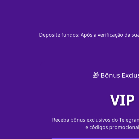
Deposite fundos: Após a verificação da s
🎁 Bônus Exclu
VIP
Receba bônus exclusivos do Telegra
e códigos promocionai