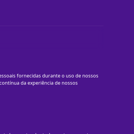
essoais fornecidas durante o uso de nossos
 contínua da experiência de nossos