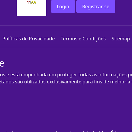
Login
Registrar-se
Políticas de Privacidade
Termos e Condições
Sitemap
de
rios e está empenhada em proteger todas as informações p
tados são utilizados exclusivamente para fins de melhoria