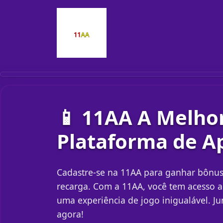
📱 11AA A Melho
Plataforma de A
Cadastre-se na 11AA para ganhar bônus
recarga. Com a 11AA, você tem acesso a
uma experiência de jogo inigualável. J
agora!