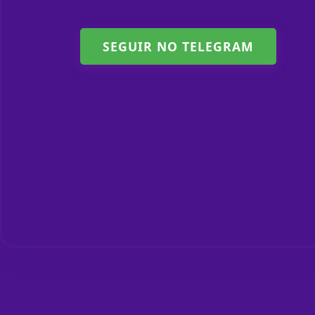
SEGUIR NO TELEGRAM