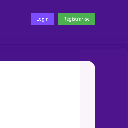
Login
Registrar-se