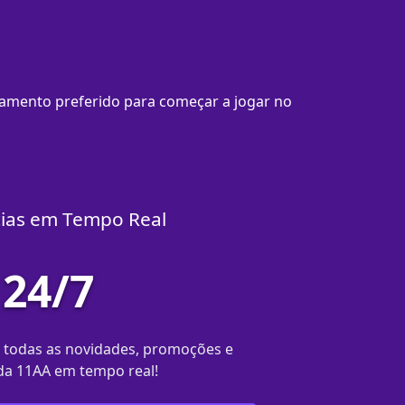
gamento preferido para começar a jogar no
cias em Tempo Real
24/7
e todas as novidades, promoções e
da 11AA em tempo real!