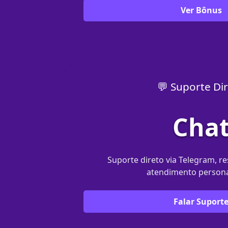
Ver Bônus
💬 Suporte Di
Cha
Suporte direto via Telegram, r
atendimento persona
Falar Suport