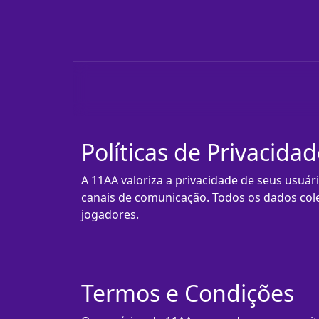
Políticas de Privacida
A 11AA valoriza a privacidade de seus usuá
canais de comunicação. Todos os dados cole
jogadores.
Termos e Condições