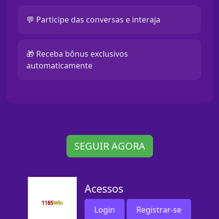
💬 Participe das conversas e interaja
🎁 Receba bônus exclusivos
automaticamente
SEGUIR AGORA
Acessos
Login
Registrar-se