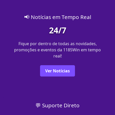
📢 Notícias em Tempo Real
24/7
Fique por dentro de todas as novidades,
promoções e eventos da 1185Win em tempo
real!
Ver Notícias
💬 Suporte Direto