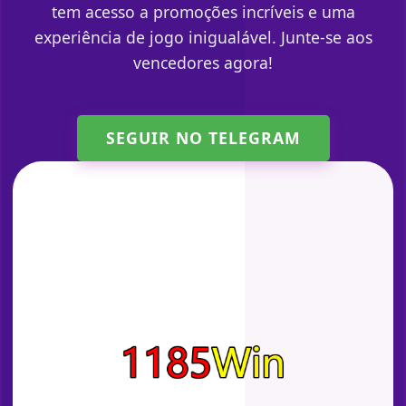
tem acesso a promoções incríveis e uma
experiência de jogo inigualável. Junte-se aos
vencedores agora!
SEGUIR NO TELEGRAM