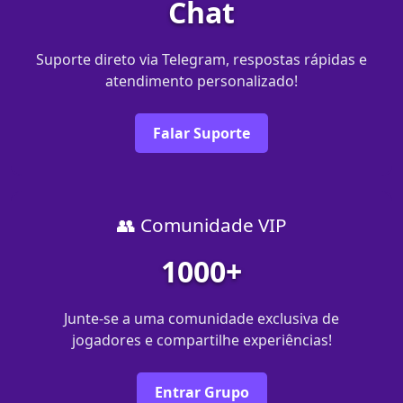
Chat
Suporte direto via Telegram, respostas rápidas e
atendimento personalizado!
Falar Suporte
👥 Comunidade VIP
1000+
Junte-se a uma comunidade exclusiva de
jogadores e compartilhe experiências!
Entrar Grupo