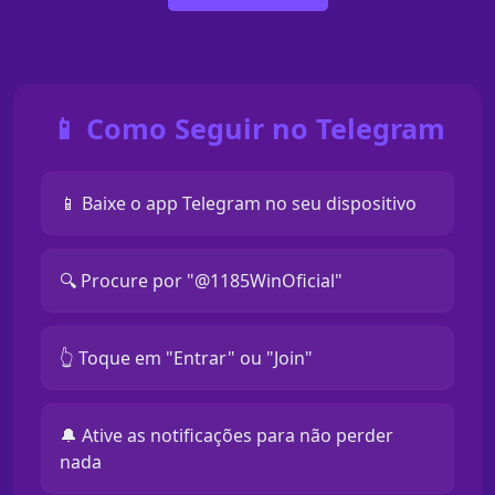
📱 Como Seguir no Telegram
📱 Baixe o app Telegram no seu dispositivo
🔍 Procure por "@1185WinOficial"
👆 Toque em "Entrar" ou "Join"
🔔 Ative as notificações para não perder
nada