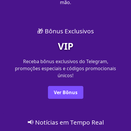
mão.
🎁 Bônus Exclusivos
VIP
Receba bônus exclusivos do Telegram,
promoções especiais e códigos promocionais
únicos!
Ver Bônus
📢 Notícias em Tempo Real