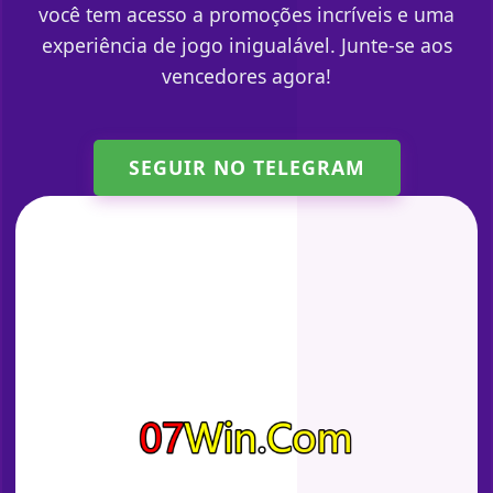
você tem acesso a promoções incríveis e uma
experiência de jogo inigualável. Junte-se aos
vencedores agora!
SEGUIR NO TELEGRAM