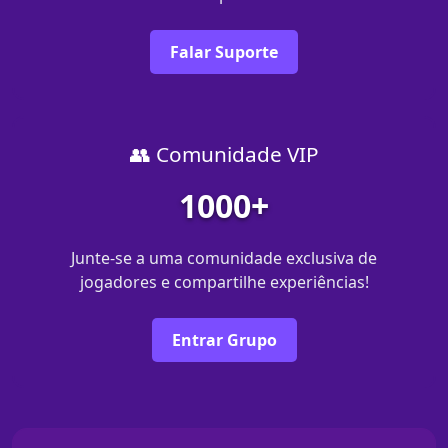
Falar Suporte
👥 Comunidade VIP
1000+
Junte-se a uma comunidade exclusiva de
jogadores e compartilhe experiências!
Entrar Grupo