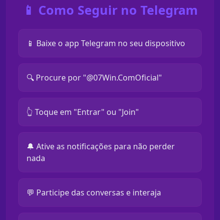
📱 Como Seguir no Telegram
📱 Baixe o app Telegram no seu dispositivo
🔍 Procure por "@07Win.ComOficial"
👆 Toque em "Entrar" ou "Join"
🔔 Ative as notificações para não perder
nada
💬 Participe das conversas e interaja