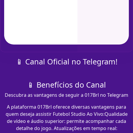
📱 Canal Oficial no Telegram!
📱 Benefícios do Canal
Descubra as vantagens de seguir a 017Brl no Telegram
A plataforma 017Brl oferece diversas vantagens para
quem deseja assistir Futebol Studio Ao Vivo:Qualidade
de vídeo e áudio superior: permite acompanhar cada
detalhe do jogo. Atualizações em tempo real: