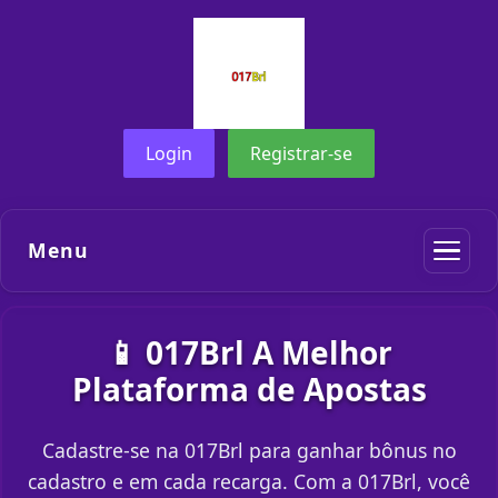
Login
Registrar-se
Menu
📱 017Brl A Melhor
Plataforma de Apostas
Cadastre-se na 017Brl para ganhar bônus no
cadastro e em cada recarga. Com a 017Brl, você