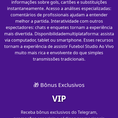
informações sobre gols, cartões e substituições
instantaneamente. Acesso a análises especializadas:
comentários de profissionais ajudam a entender
melhor a partida. Interatividade com outros
espectadores: chats e enquetes tornam a experiência
mais divertida. Disponibilidademultiplataforma: assista
via computador, tablet ou smartphone. Esses recursos
tornam a experiência de assistir Futebol Studio Ao Vivo
muito mais rica e envolvente do que simples
transmissões tradicionais.
🎁 Bônus Exclusivos
VIP
Receba bônus exclusivos do Telegram,