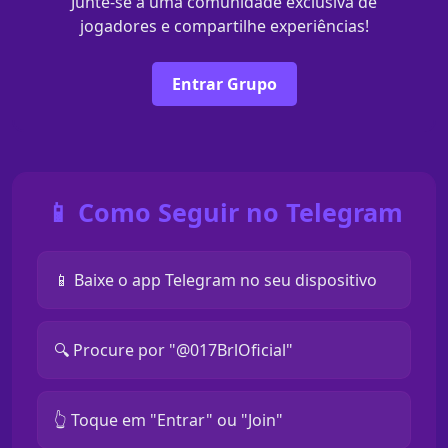
Junte-se a uma comunidade exclusiva de
jogadores e compartilhe experiências!
Entrar Grupo
📱 Como Seguir no Telegram
📱 Baixe o app Telegram no seu dispositivo
🔍 Procure por "@017BrlOficial"
👆 Toque em "Entrar" ou "Join"