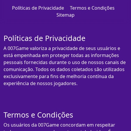
Políticas de Privacidade
Termos e Condições
Sitemap
Políticas de Privacidade
A 007Game valoriza a privacidade de seus usuários e
está empenhada em proteger todas as informações
pessoais fornecidas durante o uso de nossos canais de
comunicação. Todos os dados coletados são utilizados
exclusivamente para fins de melhoria contínua da
experiência de nossos jogadores.
Termos e Condições
Os usuários da 007Game concordam em respeitar